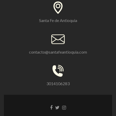
Santa Fe de Antioquia
contacto@santafeantioquia.com
3014106283
Enlace
Enlace
Enlace
de
de
de