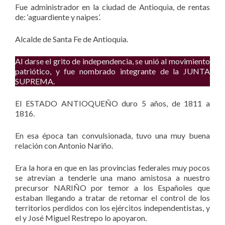
Fue administrador en la ciudad de Antioquia, de rentas
de: ‘aguardiente y naipes’.
Alcalde de Santa Fe de Antioquia.
Al darse el grito de independencia, se unió al movimiento
patriótico, y fue nombrado integrante de la JUNTA
SUPREMA.
El ESTADO ANTIOQUEÑO duro 5 años, de 1811 a
1816.
En esa época tan convulsionada, tuvo una muy buena
relación con Antonio Nariño.
Era la hora en que en las provincias federales muy pocos
se atrevían a tenderle una mano amistosa a nuestro
precursor NARIÑO por temor a los Españoles que
estaban llegando a tratar de retomar el control de los
territorios perdidos con los ejércitos independentistas, y
el y José Miguel Restrepo lo apoyaron.