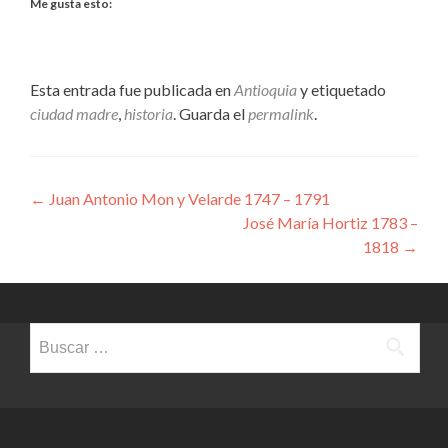
Me gusta esto:
Esta entrada fue publicada en
Antioquia
y etiquetado
ciudad madre
,
historia
. Guarda el
permalink
.
Navegación
←
Juan Antonio Mon y Velarde 1747 – 1791
José María Hortiz 1783 –
de
1818
→
entradas
Buscar: