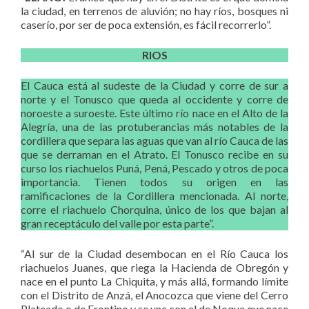
la ciudad, en terrenos de aluvión; no hay ríos, bosques ni
caserío, por ser de poca extensión, es fácil recorrerlo”.
RIOS
El Cauca está al sudeste de la Ciudad y corre de sur a
norte y el Tonusco que queda al occidente y corre de
noroeste a suroeste. Este último río nace en el Alto de la
Alegría, una de las protuberancias más notables de la
cordillera que separa las aguas que van al río Cauca de las
que se derraman en el Atrato. El Tonusco recibe en su
curso los riachuelos Puná, Pená, Pescado y otros de poca
importancia. Tienen todos su origen en las
ramificaciones de la Cordillera mencionada. Al norte,
corre el riachuelo Chorquina, único de los que bajan al
gran receptáculo del valle por esta parte”.
“Al sur de la Ciudad desembocan en el Río Cauca los
riachuelos Juanes, que riega la Hacienda de Obregón y
nace en el punto La Chiquita, y más allá, formando límite
con el Distrito de Anzá, el Anocozca que viene del Cerro
Plateado o de Frontino y se une con el de Noque que nace