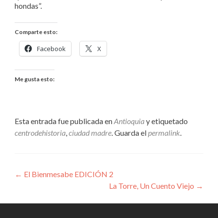
hondas”.
Comparte esto:
Facebook
X
Me gusta esto:
Esta entrada fue publicada en
Antioquia
y etiquetado
centrodehistoria
,
ciudad madre
. Guarda el
permalink
.
Navegación
←
El Bienmesabe EDICIÓN 2
La Torre, Un Cuento Viejo
→
de
entradas