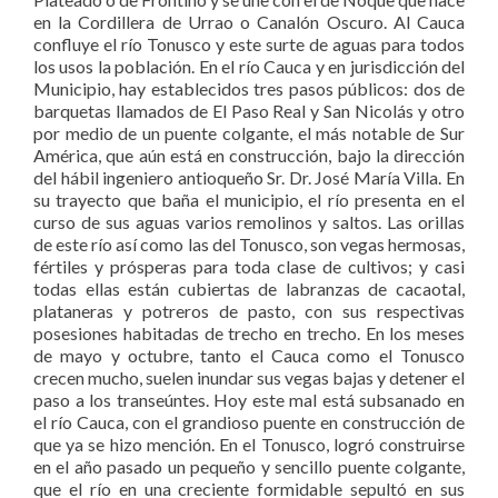
en la Cordillera de Urrao o Canalón Oscuro. Al Cauca
confluye el río Tonusco y este surte de aguas para todos
los usos la población. En el río Cauca y en jurisdicción del
Municipio, hay establecidos tres pasos públicos: dos de
barquetas llamados de El Paso Real y San Nicolás y otro
por medio de un puente colgante, el más notable de Sur
América, que aún está en construcción, bajo la dirección
del hábil ingeniero antioqueño Sr. Dr. José María Villa. En
su trayecto que baña el municipio, el río presenta en el
curso de sus aguas varios remolinos y saltos. Las orillas
de este río así como las del Tonusco, son vegas hermosas,
fértiles y prósperas para toda clase de cultivos; y casi
todas ellas están cubiertas de labranzas de cacaotal,
plataneras y potreros de pasto, con sus respectivas
posesiones habitadas de trecho en trecho. En los meses
de mayo y octubre, tanto el Cauca como el Tonusco
crecen mucho, suelen inundar sus vegas bajas y detener el
paso a los transeúntes. Hoy este mal está subsanado en
el río Cauca, con el grandioso puente en construcción de
que ya se hizo mención. En el Tonusco, logró construirse
en el año pasado un pequeño y sencillo puente colgante,
que el río en una creciente formidable sepultó en sus