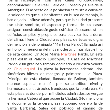
denominadas: Calle Real, Calle de El Medio y Calle de la
Amargura. El aspecto de la población es triste a causa de
la soledad en que sus habitantes, en busca de trabajo, la
han dejado. Influye además, para que la ciudad presente
ese tinte sombrío, el aspecto y forma de sus casas
antiguas, construidas sin gusto estético aún cuando sí son
edificios amplios y propicios para suavizar los ardores
del clima. Tiene la Ciudad tres plazas, de éstas es digna
de mención la denominada “Martínez Pardo”, llamada así
en honor y memoria del más modesto y más ilustre hijo
de esta ciudad, Dr. José María
Martínez
Pardo. En esta
plaza están el Palacio Episcopal, la Casa de Martínez
Pardo y un gracioso templo dedicado a Nuestra Señora
de
Chiquinquirá
. La plaza la hermosean además, dos
simétricas hileras de mangos y palmeras. La Plaza
Principal de esta ciudad, llamada de Bolívar, también
merece especial mención por su amplitud, nivel y
hermosura de los árboles frondosos que la sombrean. En
esta plaza es donde, por mil títulos admirados, se yergue
la hermosa Catedral que posee la Ciudad. (No menciona
el documento la tercera plaza, supongo que era la de
Santa Bárbara). Salen del poblado el camino de