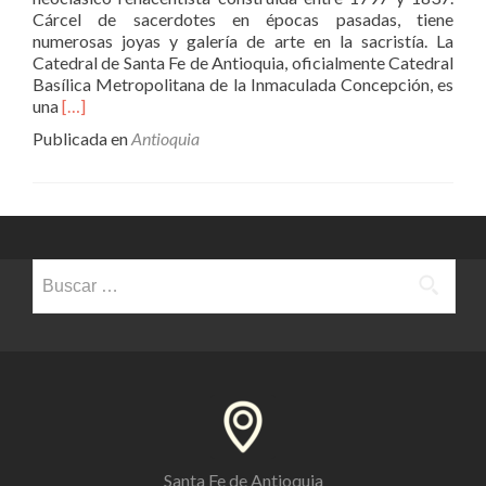
Cárcel de sacerdotes en épocas pasadas, tiene
numerosas joyas y galería de arte en la sacristía. La
Catedral de Santa Fe de Antioquia, oficialmente Catedral
Basílica Metropolitana de la Inmaculada Concepción, es
Leer
una
[…]
másLos
Publicada en
Antioquia
Templos
en
la
Ciudad
de
Antioquia
Buscar:
Santa Fe de Antioquia