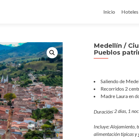
Ir
al
Inicio
Hoteles
contenido
Medellín / Ci
Pueblos patr
Saliendo de Medell
Recorridos 2 centr
Madre Laura en d
: 2 días, 1 no
Duración
Incluye: Alojamiento, t
alimentación típicas y