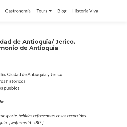
Gastronomía
Tours
Blog
Historia Viva
udad de Antioquia/ Jerico.
imonio de Antioquia
ín: Ciudad de Antioquia y Jericó
os históricos
os pueblos
che
ransporte, bebidas refrescantes en los recorridos-
 guía. [wpforms id=»80″]