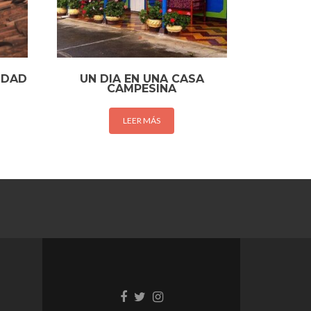
UDAD
UN DIA EN UNA CASA
CAMPESINA
LEER MÁS
Enlace
Enlace
Enlace
de
de
de