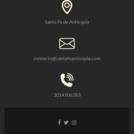
Santa Fe de Antioquia
contacto@santafeantioquia.com
3014106283
Enlace
Enlace
Enlace
de
de
de
Facebook
Twitter
instagram