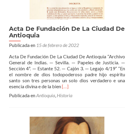
Acta De Fundación De La Ciudad De
Antioquia
Publicada en
15 de febrero de 2022
Acta De Fundación De La Ciudad De Antioquia “Archivo
General de Indias. — Sevilla. — Papeles de Justicia. —
Sección 4ª. — Estante 52. — Cajón 3. — Legajo 4/19” “En
el nombre de dios todopoderoso padre hijo espíritu
santo son tres personas un solo dios verdadero e una
Leer
esencia divina e de la bien
[…]
másActa
Publicada en
Antioquia
,
Historia
De
Fundación
De
La
Ciudad
De
Antioquia