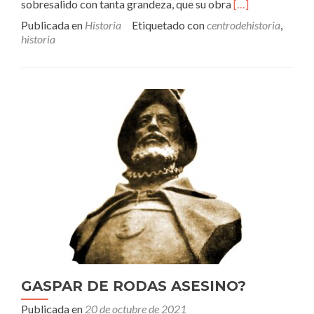
Leer
sobresalido con tanta grandeza, que su obra
[…]
másGIRARDOT,
Publicada en
Historia
Etiquetado con
centrodehistoria
,
HIJO
historia
DE
ANTIOQUIA
GASPAR DE RODAS ASESINO?
Publicada en
20 de octubre de 2021