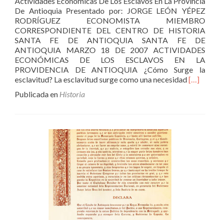
Actividades Económicas De Los Esclavos En La Provincia
De Antioquia Presentado por: JORGE LEÓN YÉPEZ
RODRÍGUEZ ECONOMISTA MIEMBRO
CORRESPONDIENTE DEL CENTRO DE HISTORIA
SANTA FE DE ANTIOQUIA SANTA FE DE
ANTIOQUIA MARZO 18 DE 2007 ACTIVIDADES
ECONÓMICAS DE LOS ESCLAVOS EN LA
PROVIDENCIA DE ANTIOQUIA ¿Cómo Surge la
Leer
esclavitud? La esclavitud surge como una necesidad
[…]
másActiv
Publicada en
Historia
Económi
De
Los
Esclavos
En
La
Provincia
De
Antioqui
Siglo
XVI
y
XVII