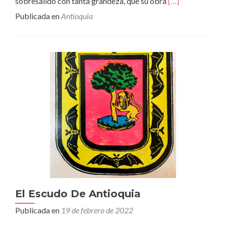
Leer
sobresalido con tanta grandeza, que su obra
[…]
másGIRARDOT,
Publicada en
Antioquia
HIJO
DE
ANTIOQUIA
El Escudo De Antioquia
Publicada en
19 de febrero de 2022