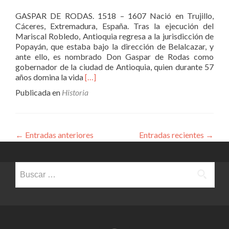
GASPAR DE RODAS. 1518 – 1607 Nació en Trujillo,
Cáceres, Extremadura, España. Tras la ejecución del
Mariscal Robledo, Antioquia regresa a la jurisdicción de
Popayán, que estaba bajo la dirección de Belalcazar, y
ante ello, es nombrado Don Gaspar de Rodas como
gobernador de la ciudad de Antioquia, quien durante 57
Leer
años domina la vida
[…]
másGASPAR
Publicada en
Historia
DE
RODAS
ASESINO?
←
Entradas anteriores
Entradas recientes
→
Buscar: