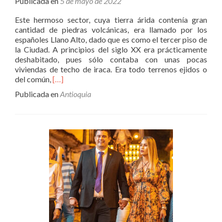
Publicada en
5 de mayo de 2022
Este hermoso sector, cuya tierra árida contenía gran
cantidad de piedras volcánicas, era llamado por los
españoles Llano Alto, dado que es como el tercer piso de
la Ciudad. A principios del siglo XX era prácticamente
deshabitado, pues sólo contaba con unas pocas
viviendas de techo de iraca. Era todo terrenos ejidos o
Leer
del común,
[…]
másEL
Publicada en
Antioquia
LLANO
DE
BOLÍVAR