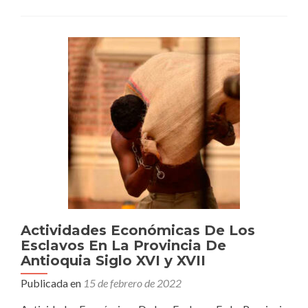
económicas
De
Antioquia
y
La
Villa
De
Santa
Fe
De
Antioquia
Actividades Económicas De Los
Esclavos En La Provincia De
Antioquia Siglo XVI y XVII
Publicada en
15 de febrero de 2022