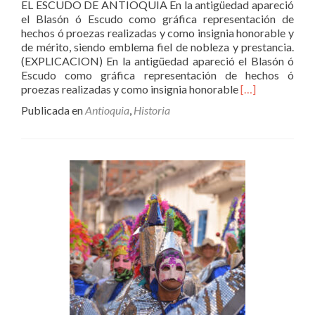
EL ESCUDO DE ANTIOQUIA En la antigüedad apareció
el Blasón ó Escudo como gráfica representación de
hechos ó proezas realizadas y como insignia honorable y
de mérito, siendo emblema fiel de nobleza y prestancia.
(EXPLICACION) En la antigüedad apareció el Blasón ó
Escudo como gráfica representación de hechos ó
Leer
proezas realizadas y como insignia honorable
[…]
másEl
Publicada en
Antioquia
,
Historia
Escudo
De
Antioquia